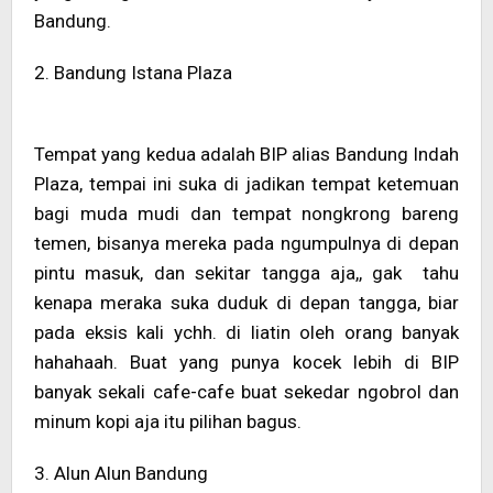
Bandung.
2. Bandung Istana Plaza
Tempat yang kedua adalah BIP alias Bandung Indah
Plaza, tempai ini suka di jadikan tempat ketemuan
bagi muda mudi dan tempat nongkrong bareng
temen, bisanya mereka pada ngumpulnya di depan
pintu masuk, dan sekitar tangga aja,, gak tahu
kenapa meraka suka duduk di depan tangga, biar
pada eksis kali ychh. di liatin oleh orang banyak
hahahaah. Buat yang punya kocek lebih di BIP
banyak sekali cafe-cafe buat sekedar ngobrol dan
minum kopi aja itu pilihan bagus.
3. Alun Alun Bandung