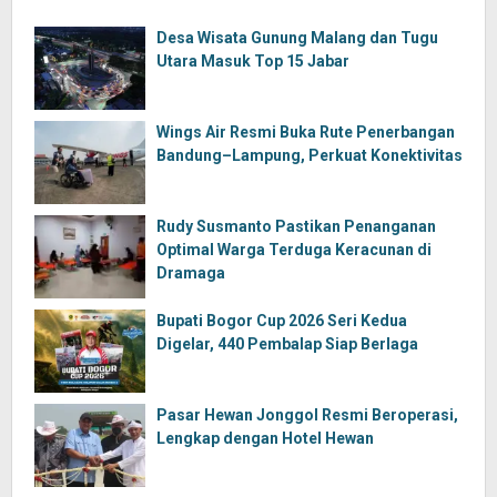
Desa Wisata Gunung Malang dan Tugu
Utara Masuk Top 15 Jabar
Wings Air Resmi Buka Rute Penerbangan
Bandung–Lampung, Perkuat Konektivitas
Rudy Susmanto Pastikan Penanganan
Optimal Warga Terduga Keracunan di
Dramaga
Bupati Bogor Cup 2026 Seri Kedua
Digelar, 440 Pembalap Siap Berlaga
Pasar Hewan Jonggol Resmi Beroperasi,
Lengkap dengan Hotel Hewan