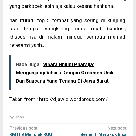
yang berkocek lebih aja kalau kesana hahhaha.
nah itutadi top 5 tempat yang sering di kunjungi
atau tempat nongkrong muda mudi bandung
khusus nya di malam minggu, semoga menjadi
referensi yahh..
Baca Juga:
Vihara Bhumi Pharsija:
Mengunjungi Vihara Dengan Ornamen Unik
Dan Suasana Yang Tenang Di Jawa Barat
Taken from : http://djawie.wordpress.com/
by
Oban
Post
Previous post
Next post
KM ITB Menolak RUU
Berhenti Merokok Bisa