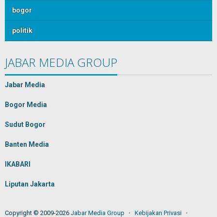
bogor
politik
JABAR MEDIA GROUP
Jabar Media
Bogor Media
Sudut Bogor
Banten Media
IKABARI
Liputan Jakarta
Copyright © 2009-2026
Jabar Media Group
Kebijakan Privasi