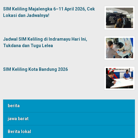
SIM Keliling Majalengka 6–11 April 2026, Cek
Lokasi dan Jadwalnya!
Jadwal SIM Keliling di Indramayu Hari Ini,
Tukdana dan Tugu Lelea
SIM Keliling Kota Bandung 2026
berita
jawa barat
Berita lokal