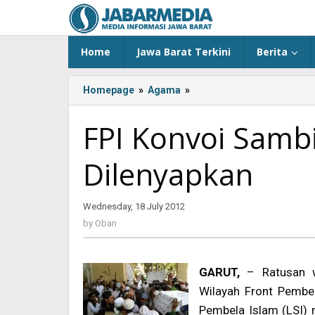
Skip
to
content
Home
Jawa Barat Terkini
Berita
Homepage
»
Agama
»
<!-
-:IN-
-
FPI Konvoi Samb
>FPI
Konvoi
Dilenyapkan
Sambil
Minta
Kemaksiatan
Wednesday, 18 July 2012
by
Dilenyapkan<!-
Oban
-:-
by
Oban
-
>
GARUT,
– Ratusan 
Wilayah Front Pembe
Pembela Islam (LSI) 