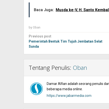
Baca Juga:
Musda ke-V, H. Santo Kembal
by
Oban
Post
Previous post
navigation
Pemerintah Bentuk Tim Tujuh Jembatan Selat
Sunda
Tentang Penulis:
Oban
Damar Alfian adalah seorang penulis dan 
beberapa media online.
https://www.jabarmedia.com