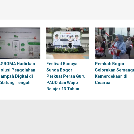
AGROMA Hadirkan
Festival Budaya
Pemkab Bogor
Solusi Pengolahan
Sunda Bogor:
Gelorakan Semang
Sampah Digital di
Perkuat Peran Guru
Kemerdekaan di
Cibitung Tengah
PAUD dan Wajib
Cisarua
Belajar 13 Tahun