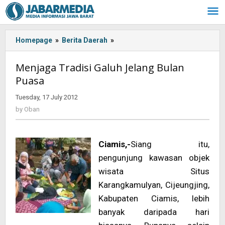
Skip
to
content
Homepage
»
Berita Daerah
»
<!-
-:IN-
-
Menjaga Tradisi Galuh Jelang Bulan
>Menjaga
Puasa
Tradisi
Galuh
Tuesday, 17 July 2012
by
Jelang
Oban
by
Oban
Bulan
Puasa<!-
-:-
Ciamis,-
Siang itu,
-
>
pengunjung kawasan objek
wisata Situs
Karangkamulyan, Cijeungjing,
Kabupaten Ciamis, lebih
banyak daripada hari