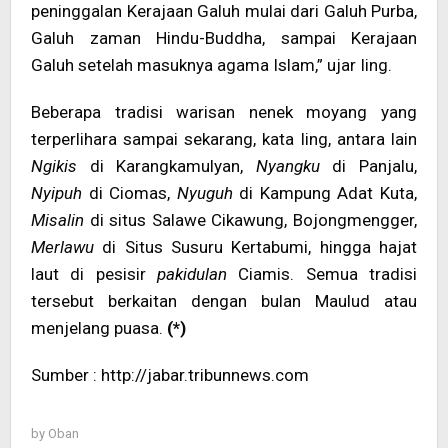
peninggalan Kerajaan Galuh mulai dari Galuh Purba,
Galuh zaman Hindu-Buddha, sampai Kerajaan
Galuh setelah masuknya agama Islam,” ujar Iing.
Beberapa tradisi warisan nenek moyang yang
terperlihara sampai sekarang, kata Iing, antara lain
Ngikis
di Karangkamulyan,
Nyangku
di Panjalu,
Nyipuh
di Ciomas,
Nyuguh
di Kampung Adat Kuta,
Misalin
di situs Salawe Cikawung, Bojongmengger,
Merlawu
di Situs Susuru Kertabumi, hingga hajat
laut di pesisir
pakidulan
Ciamis. Semua tradisi
tersebut berkaitan dengan bulan Maulud atau
menjelang puasa.
(*)
Sumber : http://jabar.tribunnews.com
by
Oban