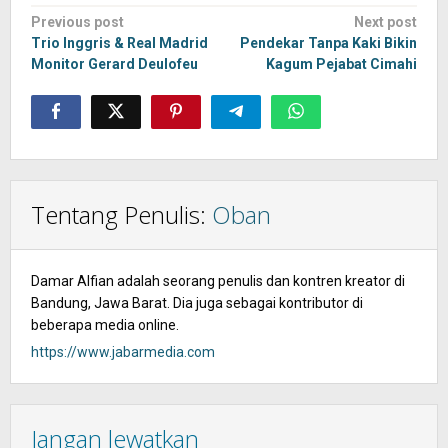
Post
Previous post
Next post
navigation
Trio Inggris & Real Madrid
Pendekar Tanpa Kaki Bikin
Monitor Gerard Deulofeu
Kagum Pejabat Cimahi
Tentang Penulis:
Oban
Damar Alfian adalah seorang penulis dan kontren kreator di
Bandung, Jawa Barat. Dia juga sebagai kontributor di
beberapa media online.
https://www.jabarmedia.com
Jangan lewatkan