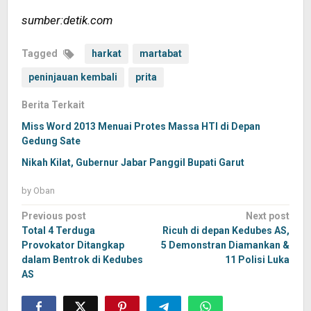
sumber:detik.com
Tagged
harkat
martabat
peninjauan kembali
prita
Berita Terkait
Miss Word 2013 Menuai Protes Massa HTI di Depan
Gedung Sate
Nikah Kilat, Gubernur Jabar Panggil Bupati Garut
by
Oban
Post
Previous post
Next post
navigation
Total 4 Terduga
Ricuh di depan Kedubes AS,
Provokator Ditangkap
5 Demonstran Diamankan &
dalam Bentrok di Kedubes
11 Polisi Luka
AS