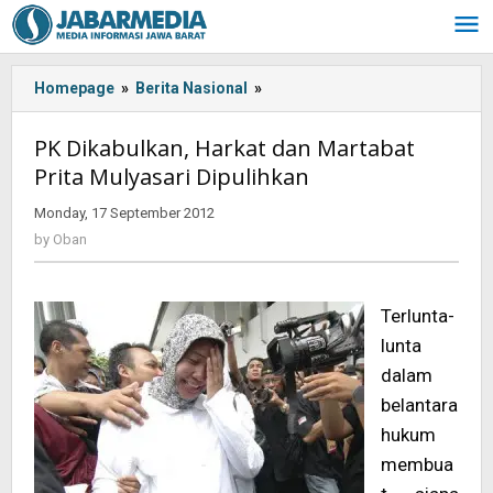
Skip
to
content
Homepage
»
Berita Nasional
»
<!-
-:IN-
-
PK Dikabulkan, Harkat dan Martabat
>PK
Prita Mulyasari Dipulihkan
Dikabulkan,
Harkat
Monday, 17 September 2012
by
dan
Oban
by
Oban
Martabat
Prita
Mulyasari
Terlunta-
Dipulihkan
<!-
lunta
-:-
dalam
-
belantara
>
hukum
membua