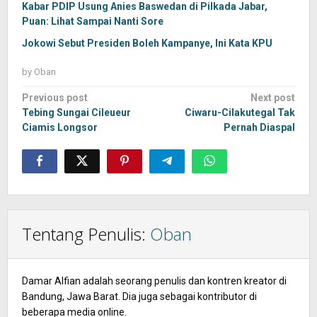
Kabar PDIP Usung Anies Baswedan di Pilkada Jabar,
Puan: Lihat Sampai Nanti Sore
Jokowi Sebut Presiden Boleh Kampanye, Ini Kata KPU
by
Oban
Post
Previous post
Next post
navigation
Tebing Sungai Cileueur
Ciwaru-Cilakutegal Tak
Ciamis Longsor
Pernah Diaspal
Tentang Penulis:
Oban
Damar Alfian adalah seorang penulis dan kontren kreator di
Bandung, Jawa Barat. Dia juga sebagai kontributor di
beberapa media online.