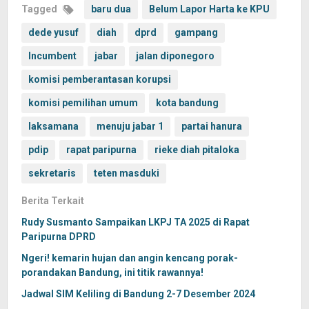
Tagged
baru dua
Belum Lapor Harta ke KPU
dede yusuf
diah
dprd
gampang
Incumbent
jabar
jalan diponegoro
komisi pemberantasan korupsi
komisi pemilihan umum
kota bandung
laksamana
menuju jabar 1
partai hanura
pdip
rapat paripurna
rieke diah pitaloka
sekretaris
teten masduki
Berita Terkait
Rudy Susmanto Sampaikan LKPJ TA 2025 di Rapat
Paripurna DPRD
Ngeri! kemarin hujan dan angin kencang porak-
porandakan Bandung, ini titik rawannya!
Jadwal SIM Keliling di Bandung 2-7 Desember 2024