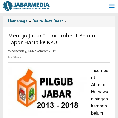
Skip
to
content
Homepage
»
Berita Jawa Barat
»
Menuju
Jabar
1
Menuju Jabar 1 : Incumbent Belum
:
Lapor Harta ke KPU
Incumbent
Belum
Wednesday, 14 November 2012
by
Lapor
Oban
by
Oban
Harta
ke
Incumbe
KPU
nt
Ahmad
Heryawa
n hingga
kemarin
belum