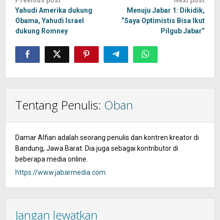
Post
Previous post
Next post
navigation
Yahudi Amerika dukung
Menuju Jabar 1: Dikidik,
Obama, Yahudi Israel
“Saya Optimistis Bisa Ikut
dukung Romney
Pilgub Jabar”
Tentang Penulis:
Oban
Damar Alfian adalah seorang penulis dan kontren kreator di
Bandung, Jawa Barat. Dia juga sebagai kontributor di
beberapa media online.
https://www.jabarmedia.com
Jangan lewatkan