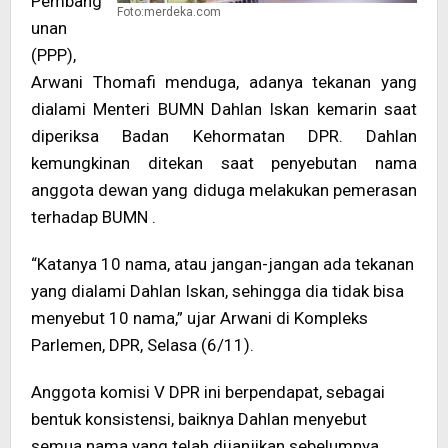
Pembang
Foto:merdeka.com
unan
(PPP),
Arwani Thomafi menduga, adanya tekanan yang
dialami Menteri BUMN Dahlan Iskan kemarin saat
diperiksa Badan Kehormatan DPR. Dahlan
kemungkinan ditekan saat penyebutan nama
anggota dewan yang diduga melakukan pemerasan
terhadap BUMN .
“Katanya 10 nama, atau jangan-jangan ada tekanan
yang dialami Dahlan Iskan, sehingga dia tidak bisa
menyebut 10 nama,” ujar Arwani di Kompleks
Parlemen, DPR, Selasa (6/11).
Anggota komisi V DPR ini berpendapat, sebagai
bentuk konsistensi, baiknya Dahlan menyebut
semua nama yang telah dijanjikan sebelumnya.