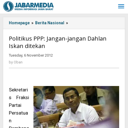
Skip
to
content
Homepage
»
Berita Nasional
»
Politikus
PPP:
Jangan-
Politikus PPP: Jangan-jangan Dahlan
jangan
Iskan ditekan
Dahlan
Iskan
Tuesday, 6 November 2012
by
ditekan
Oban
by
Oban
Sekretari
s Fraksi
Partai
Persatua
n