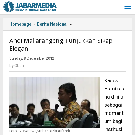
Skip
to
content
Homepage
»
Berita Nasional
»
Andi
Mallarangeng
Tunjukkan
Andi Mallarangeng Tunjukkan Sikap
Sikap
Elegan
Elegan
Sunday, 9 December 2012
by
Oban
by
Oban
Kasus
Hambala
ng dinilai
sebagai
moment
um bagi
institusi
Foto : VIVAnews/Anhar Rizki Affandi