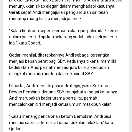
Direktur Eksekutif Indo Barometer menilai Andi Mallarangeng
menunjukkan sikap elegan dalam menghadapi kasusnya.
Gerak cepat Andi mengajukan pengunduran diri telah
menutup ruang hal itu menjadi polemik.
“Kalau tidak ada seperti kemarin akan jadi polemik. Polemik
dalam polemik. Tapi kan sekarang sudah tidak jadi polemik
lagi,” kata Qodari.
Qodari menilai, ditetapkannya Andi sebagai tersangka
menjadi beban berat bagi SBY. Keduanya dikenal memiliki
kedekatan. Andi pernah menjadi juru bicara kemudian
diangkat menjadi menteri dalam kabinet SBY.
Di partai, Andi memiliki posisi strategis, yakni Sekretaris
Dewan Pembina, dimana SBY menjabat sebagai ketuanya.
Andi merupakan kader utama partai itu, pernah
mencalonkan diri menjadi ketua umum meskipun kalah.
“Kalau menang pencalonan ketum Demokrat, Andi bisa
menjadi capres. Demokrat dapat pukulan telak lah,” kata
Qodari.