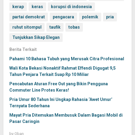
kerap
keras
korupsi di indonesia
partai demokrat
pengacara
polemik
pria
ruhut sitompul
taufik
tobas
Tunjukkan Sikap Elegan
Berita Terkait
Pahami 10 Bahasa Tubuh yang Merusak Citra Profesional
Wali Kota Bekasi Nonaktif Rahmat Effendi Digugat 9,5
Tahun Penjara Terkait Suap Rp 10 Miliar
Pencabutan Aturan Free Out yang Bikin Pengguna
Commuter Line Protes Keras!
Pria Umur 80 Tahun Ini Ungkap Rahasia ‘Awet Umur’
Ternyata Sederhana
Mayat Pria Ditemukan Membusuk Dalam Bagasi Mobil di
Pasar Caringin
by
Oban