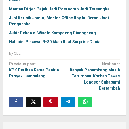
Bekas
Mantan Dirjen Pajak Hadi Poernomo Jadi Tersangka
Jual Keripik Jamur, Mantan Office Boy Ini Berani Jadi
Pengusaha
Akhir Pekan di Wisata Kampoeng Cinangneng
Habibie: Pesawat R-80 Akan Buat Surprise Dunia!
by
Oban
Post
Previous post
Next post
navigation
KPK Periksa Ketua Panitia
Banyak Penambang Masih
Proyek Hambalang
Tertimbun-Korban Tewas
Longsor Sukabumi
Bertambah