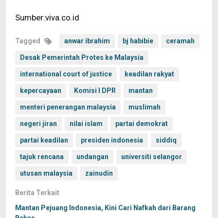
Sumber:viva.co.id
Tagged
anwar ibrahim
bj habibie
ceramah
Desak Pemerintah Protes ke Malaysia
international court of justice
keadilan rakyat
kepercayaan
Komisi I DPR
mantan
menteri penerangan malaysia
muslimah
negeri jiran
nilai islam
partai demokrat
partai keadilan
presiden indonesia
siddiq
tajuk rencana
undangan
universiti selangor
utusan malaysia
zainudin
Berita Terkait
Mantan Pejuang Indonesia, Kini Cari Nafkah dari Barang