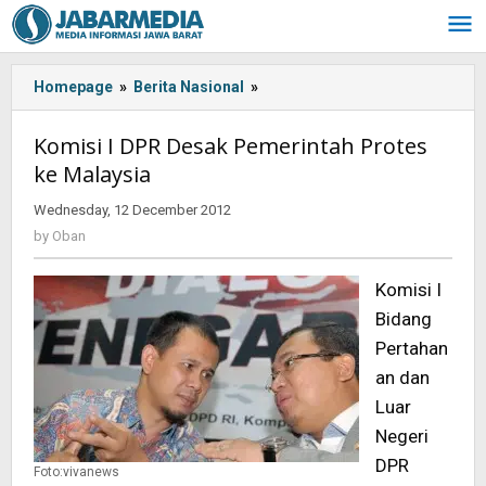
Skip
to
content
Homepage
»
Berita Nasional
»
Komisi
I
DPR
Komisi I DPR Desak Pemerintah Protes
Desak
ke Malaysia
Pemerintah
Protes
Wednesday, 12 December 2012
by
ke
Oban
by
Oban
Malaysia
Komisi I
Bidang
Pertahan
an dan
Luar
Negeri
DPR
Foto:vivanews