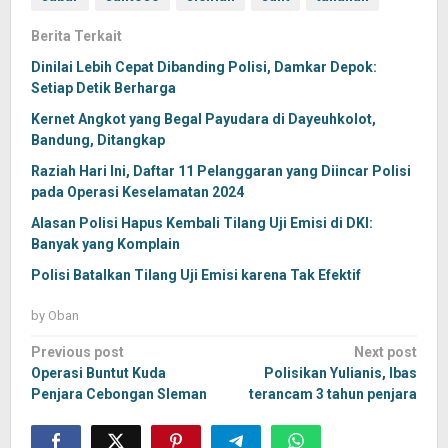
Berita Terkait
Dinilai Lebih Cepat Dibanding Polisi, Damkar Depok:
Setiap Detik Berharga
Kernet Angkot yang Begal Payudara di Dayeuhkolot,
Bandung, Ditangkap
Raziah Hari Ini, Daftar 11 Pelanggaran yang Diincar Polisi
pada Operasi Keselamatan 2024
Alasan Polisi Hapus Kembali Tilang Uji Emisi di DKI:
Banyak yang Komplain
Polisi Batalkan Tilang Uji Emisi karena Tak Efektif
by
Oban
Post
Previous post
Next post
navigation
Operasi Buntut Kuda
Polisikan Yulianis, Ibas
Penjara Cebongan Sleman
terancam 3 tahun penjara