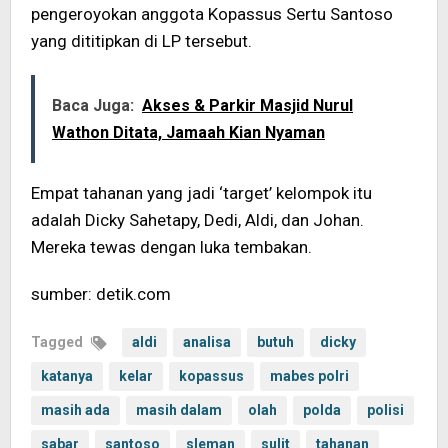
pengeroyokan anggota Kopassus Sertu Santoso
yang dititipkan di LP tersebut.
Baca Juga:
Akses & Parkir Masjid Nurul
Wathon Ditata, Jamaah Kian Nyaman
Empat tahanan yang jadi ‘target’ kelompok itu
adalah Dicky Sahetapy, Dedi, Aldi, dan Johan.
Mereka tewas dengan luka tembakan.
sumber: detik.com
Tagged
aldi
analisa
butuh
dicky
katanya
kelar
kopassus
mabes polri
masih ada
masih dalam
olah
polda
polisi
sabar
santoso
sleman
sulit
tahanan