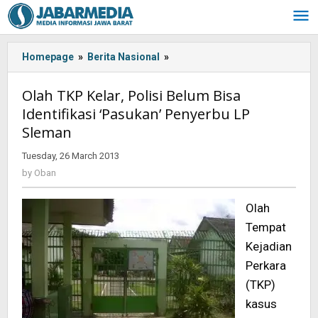
Skip
to
content
Homepage
»
Berita Nasional
»
Olah
TKP
Kelar,
Olah TKP Kelar, Polisi Belum Bisa
Polisi
Identifikasi ‘Pasukan’ Penyerbu LP
Belum
Sleman
Bisa
Identifikasi
Tuesday, 26 March 2013
by
'Pasukan'
Oban
by
Oban
Penyerbu
LP
Sleman
Olah
Tempat
Kejadian
Perkara
(TKP)
kasus