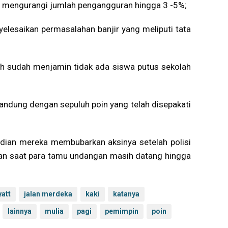
h mengurangi jumlah pengangguran hingga 3 -5%;
elesaikan permasalahan banjir yang meliputi tata
h sudah menjamin tidak ada siswa putus sekolah
ndung dengan sepuluh poin yang telah disepakati
udian mereka membubarkan aksinya setelah polisi
n saat para tamu undangan masih datang hingga
yatt
jalan merdeka
kaki
katanya
lainnya
mulia
pagi
pemimpin
poin