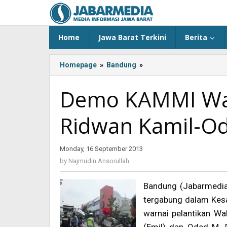
Skip
to
content
Home
Jawa Barat Terkini
Berita
Homepage
»
Bandung
»
Demo
KAMMI
Warnai
Demo KAMMI War
Pelantikan
Ridwan
Ridwan Kamil-Od
Kamil-
Oded
M.
Monday, 16 September 2013
by
Danial
Najmudin
by
Najmudin Ansorullah
Ansorullah
Bandung (Jabarmedia
tergabung dalam Kes
warnai pelantikan Wal