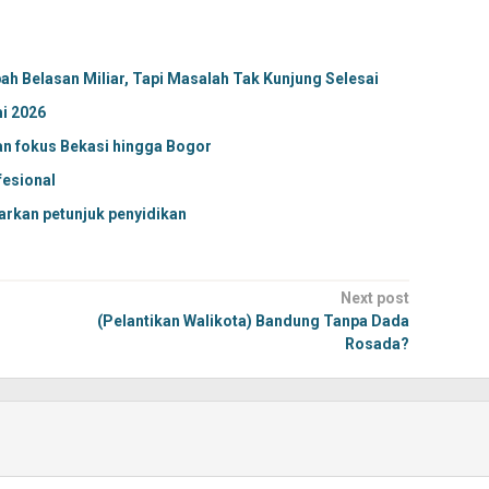
h Belasan Miliar, Tapi Masalah Tak Kunjung Selesai
i 2026
an fokus Bekasi hingga Bogor
fesional
rkan petunjuk penyidikan
Next post
(Pelantikan Walikota) Bandung Tanpa Dada
Rosada?