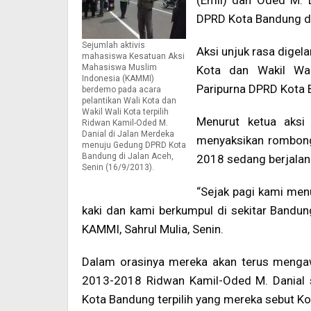
(Emil) dan Oded M. 
DPRD Kota Bandung di
Sejumlah aktivis
Aksi unjuk rasa digel
mahasiswa Kesatuan Aksi
Mahasiswa Muslim
Kota dan Wakil Wa
Indonesia (KAMMI)
Paripurna DPRD Kota 
berdemo pada acara
pelantikan Wali Kota dan
Wakil Wali Kota terpilih
Menurut ketua aksi
Ridwan Kamil-Oded M.
Danial di Jalan Merdeka
menyaksikan rombonga
menuju Gedung DPRD Kota
Bandung di Jalan Aceh,
2018 sedang berjalan
Senin (16/9/2013).
“Sejak pagi kami menu
kaki dan kami berkumpul di sekitar Bandung
KAMMI, Sahrul Mulia, Senin.
Dalam orasinya mereka akan terus mengaw
2013-2018 Ridwan Kamil-Oded M. Danial 
Kota Bandung terpilih yang mereka sebut 