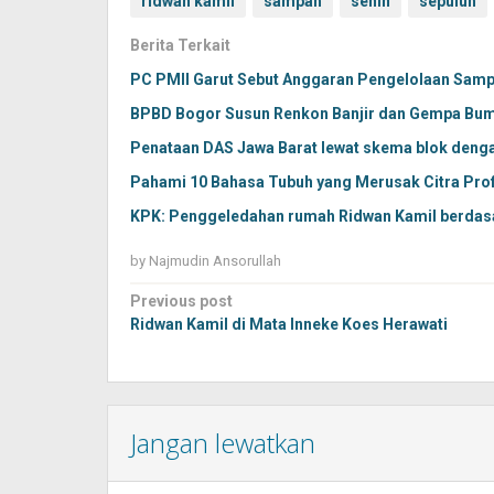
ridwan kamil
sampah
senin
sepuluh
Berita Terkait
PC PMII Garut Sebut Anggaran Pengelolaan Sampa
BPBD Bogor Susun Renkon Banjir dan Gempa Bum
Penataan DAS Jawa Barat lewat skema blok deng
Pahami 10 Bahasa Tubuh yang Merusak Citra Pro
KPK: Penggeledahan rumah Ridwan Kamil berdasa
by
Najmudin Ansorullah
Post
Previous post
navigation
Ridwan Kamil di Mata Inneke Koes Herawati
Jangan lewatkan