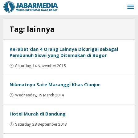
Skip
to
content
Tag:
lainnya
Kerabat dan 4 Orang Lainnya Dicurigai sebagai
Pembunuh Siswi yang Ditemukan di Bogor
Saturday, 14 November 2015
by
Jaenal
Indra
Saputra
Nikmatnya Sate Maranggi Khas Cianjur
Wednesday, 19 March 2014
by
Oban
Hotel Murah di Bandung
Saturday, 28 September 2013
by
Najmudin
Ansorullah