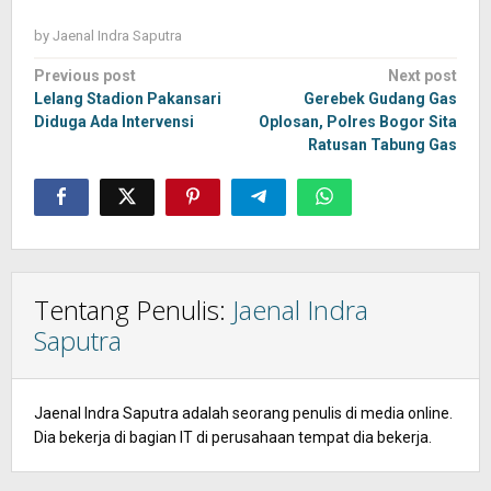
by
Jaenal Indra Saputra
Post
Previous post
Next post
navigation
Lelang Stadion Pakansari
Gerebek Gudang Gas
Diduga Ada Intervensi
Oplosan, Polres Bogor Sita
Ratusan Tabung Gas
Tentang Penulis:
Jaenal Indra
Saputra
Jaenal Indra Saputra adalah seorang penulis di media online.
Dia bekerja di bagian IT di perusahaan tempat dia bekerja.