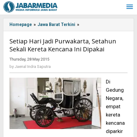
Skip
to
content
Homepage
»
Jawa Barat Terkini
»
Setiap
Hari
Jadi
Setiap Hari Jadi Purwakarta, Setahun
Purwakarta,
Sekali Kereta Kencana Ini Dipakai
Setahun
Sekali
Thursday, 28 May 2015
by
Kereta
Jaenal
by
Jaenal Indra Saputra
Kencana
Indra
Ini
Saputra
Di
Dipakai
Gedung
Negara,
empat
kereta
kencana
diparkir