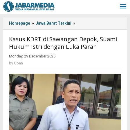
Skip
to
content
Homepage
»
Jawa Barat Terkini
»
Kasus
KDRT
di
Kasus KDRT di Sawangan Depok, Suami
Sawangan
Hukum Istri dengan Luka Parah
Depok,
Suami
Monday, 29 December 2025
by
Hukum
Oban
by
Oban
Istri
dengan
Luka
Parah