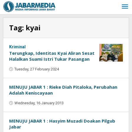
Skip
to
content
Tag:
kyai
Kriminal
Terungkap, Identitas Kyai Aliran Sesat
Halalkan Suami Istri Tukar Pasangan
Tuesday, 27 February 2024
by
Oban
MENUJU JABAR 1 : Rieke Diah Pitaloka, Perubahan
Adalah Keniscayaan
Wednesday, 16 January 2013
by
Oban
MENUJU JABAR 1 : Hasyim Muzadi Doakan Pilgub
Jabar