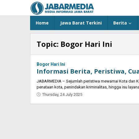
Skip
to
content
Home
Jawa Barat Terkini
Berita
Topic:
Bogor Hari Ini
Bogor Hari Ini
Informasi Berita, Peristiwa, Cu
JABARMEDIA – Sejumlah peristiwa mewarnai Kota dan Kab
penataan kota, penindakan kriminalitas, hingga isu layan
Thursday, 24 July 2025
by
Oban