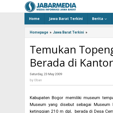
Skip
to
content
Home
Jawa Barat Terkini
Berita
Homepage
»
Jawa Barat Terkini
»
<!-
-:IN-
-
Temukan Topeng
>Temukan
Topeng
Berada di Kantor
Emas
yang
Kini
Saturday, 23 May 2009
by
Berada
Oban
di
by
Oban
Kantor
Puslitbang
Arkenas<!-
Kabupaten Bogor memiliki museum tempat
-:-
Museum yang disebut sebagai Museum Pa
-
ketinggian 210 m dpl, berada di Desa Ce
>