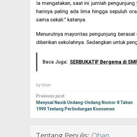
Ia mengatakan, saat ini jumlah pengunjung
harinya paling ada lima hingga sepuluh or
sama sekali.” katanya.
Menurutnya mayoritas pengunjung berasal 
diberikan sekolahnya. Sedangkan untuk peng
Baca Juga:
SERBUKATIF Bergema di SMPN
by
Oban
Post
Previous post
navigation
Menyoal Nasib Undang-Undang Nomor 8 Tahun
1999 Tentang Perlindungan Konsumen
Tentang Penulis:
Oban