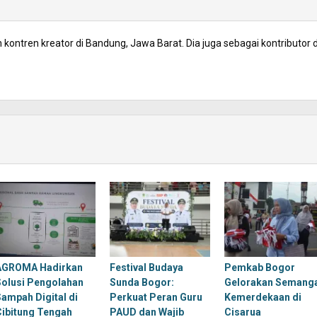
kontren kreator di Bandung, Jawa Barat. Dia juga sebagai kontributor d
AGROMA Hadirkan
Festival Budaya
Pemkab Bogor
Solusi Pengolahan
Sunda Bogor:
Gelorakan Semang
Sampah Digital di
Perkuat Peran Guru
Kemerdekaan di
Cibitung Tengah
PAUD dan Wajib
Cisarua