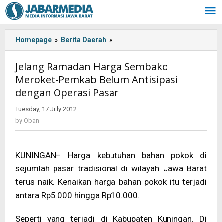
Skip
to
content
Homepage
»
Berita Daerah
»
<!-
-:IN-
-
Jelang Ramadan Harga Sembako
>Jelang
Meroket-Pemkab Belum Antisipasi
Ramadan
dengan Operasi Pasar
Harga
Sembako
Tuesday, 17 July 2012
by
Meroket-
Oban
by
Oban
Pemkab
Belum
Antisipasi
KUNINGAN– Harga kebutuhan bahan pokok di
dengan
Operasi
sejumlah pasar tradisional di wilayah Jawa Barat
Pasar<!-
terus naik. Kenaikan harga bahan pokok itu terjadi
-:-
antara Rp5.000 hingga Rp10.000.
-
>
Seperti yang terjadi di Kabupaten Kuningan. Di