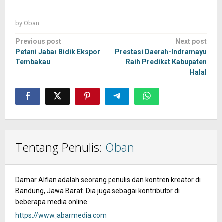
by
Oban
Post
Previous post
Next post
navigation
Petani Jabar Bidik Ekspor
Prestasi Daerah-Indramayu
Tembakau
Raih Predikat Kabupaten
Halal
Tentang Penulis:
Oban
Damar Alfian adalah seorang penulis dan kontren kreator di
Bandung, Jawa Barat. Dia juga sebagai kontributor di
beberapa media online.
https://www.jabarmedia.com