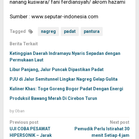
nanang kuswara/ fani ferdiansyah/ akrom hazami
Sumber : www.seputar-indonesia.com
Tagged
nagreg
padat
pantura
Berita Terkait
Ketinggian Daerah Indramayu Nyaris Sepadan dengan
Permukaan Laut
Libur Panjang, Jalur Puncak Dipastikan Padat
PJU di Jalur Semitunnel Lingkar Nagreg Gelap Gulita
Kuliner Khas: Toge Goreng Bogor Padat Dengan Energi
ProduksiI Bawang Merah Di Cirebon Turun
by
Oban
Post
Previous post
Next post
navigation
UJI COBA PESAWAT
Pemudik Perlu Istirahat 30
HIPERSONIK – Jarak
menit Setiap 4 jam