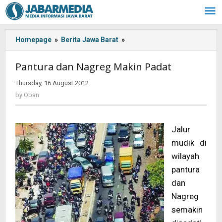
Skip
to
content
Homepage
»
Berita Jawa Barat
»
<!-
-:IN-
-
Pantura dan Nagreg Makin Padat
>Pantura
dan
Thursday, 16 August 2012
by
Nagreg
Oban
by
Oban
Makin
Padat
<!-
Jalur
-:-
mudik di
-
>
wilayah
pantura
dan
Nagreg
semakin