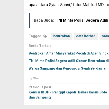
apa antara Syiah-Sunni,” tutur Mahfud MD, 
Baca Juga:
TNI Minta Polisi Segera Adi
Tagged
bentrokan
data korban
sam
Berita Terkait
Bentrokan Antar Masyarakat Pecah di Aceh Singki
TNI Minta Polisi Segera Adili Oknum Bentrokan d
Warga Sampang dan Pengungsi Syiah Berdamai
by
Oban
Post
Previous post
navigation
Komisi III DPR Panggil Kapolri Bahas Kasus Solo
dan Sampang