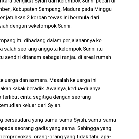
ntara pengikut Syiah dan kelompok Sunni pecah di
mben, Kabupaten Sampang, Madura pada Minggu
njatuhkan 2 korban tewas ini bermula dari
 Syiah dengan sekelompok Sunni.
Sampang itu dihadang dalam perjalanannya ke
ka salah seorang anggota kelompok Sunni itu
tu sendiri ditanam sebagai ranjau di areal rumah
keluarga dan asmara. Masalah keluarga ini
pakan kakak beradik. Awalnya, kedua-duanya
terlibat cinta segitiga dengan seorang
mudian keluar dari Syiah.
rang bersaudara yang sama-sama Syiah, sama-sama
 kepada seorang gadis yang sama. Sehingga yang
u memprovokasi orang-orang yang tidak tahu apa-