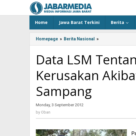
Skip
to
content
Home
Jawa Barat Terkini
Berita
Homepage
»
Berita Nasional
»
<!-
-:IN-
-
Data LSM Tenta
>Data
LSM
Kerusakan Akiba
Tentang
Korban
dan
Sampang
Kerusakan
Akibat
Bentrokan
Monday, 3 September 2012
by
di
Oban
by
Oban
Sampang<!-
-:-
-
P
>