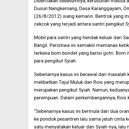
Diberitakan sebelumnya, kerusuhan massa a
Dusun Nangkernang, Desa Karanggayam, O
(26/8/2012) siang kemarin. Bentrok yang me
cekcok yang terjadi antara santri pengikut
Mobil para santri yang hendak keluar dari 
Bangil. Peristiwa ini semakin memanas keti
terkena bom bondet yang berisi gotri. Bom i
para pengikut Syiah.
Sebenarnya kasus ini berawal dari masalah 
melibatkan Tajul Muluk dan Rois yang meru
merupakan pengikut Syiah. Namun, keduanya 
perempuan. Dalam perkembangannya, Rois ke
“Sebenarnya kasus ini bermula dari dua o
ke pondok pesantren lalu sama jatuh cinta
satu menyatakan keluar dari Syiah-nya, lal