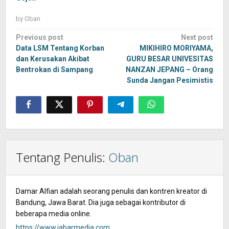
by
Oban
Post
Previous post
Next post
navigation
Data LSM Tentang Korban
MIKIHIRO MORIYAMA,
dan Kerusakan Akibat
GURU BESAR UNIVESITAS
Bentrokan di Sampang
NANZAN JEPANG – Orang
Sunda Jangan Pesimistis
Tentang Penulis:
Oban
Damar Alfian adalah seorang penulis dan kontren kreator di
Bandung, Jawa Barat. Dia juga sebagai kontributor di
beberapa media online.
https://www.jabarmedia.com