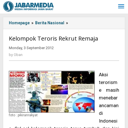
Skip
to
content
Homepage
»
Berita Nasional
»
<!-
-:IN-
-
Kelompok Teroris Rekrut Remaja
>Kelompok
Teroris
Monday, 3 September 2012
by
Rekrut
Oban
by
Oban
Remaja
<!-
-:-
Aksi
-
terorism
>
e masih
menebar
ancaman
di
foto : pikiranrakyat
Indonesi