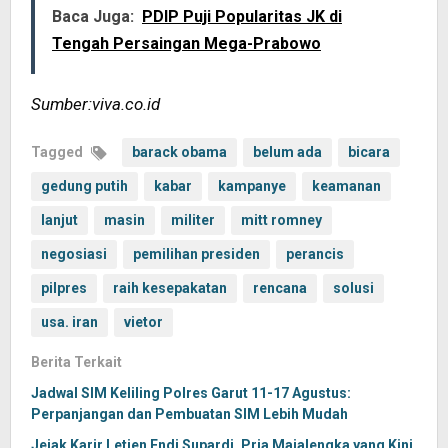
Baca Juga:
PDIP Puji Popularitas JK di
Tengah Persaingan Mega-Prabowo
Sumber:viva.co.id
Tagged
barack obama
belum ada
bicara
gedung putih
kabar
kampanye
keamanan
lanjut
masin
militer
mitt romney
negosiasi
pemilihan presiden
perancis
pilpres
raih kesepakatan
rencana
solusi
usa. iran
vietor
Berita Terkait
Jadwal SIM Keliling Polres Garut 11-17 Agustus:
Perpanjangan dan Pembuatan SIM Lebih Mudah
Jejak Karir Letjen Endi Supardi, Pria Majalengka yang Kini