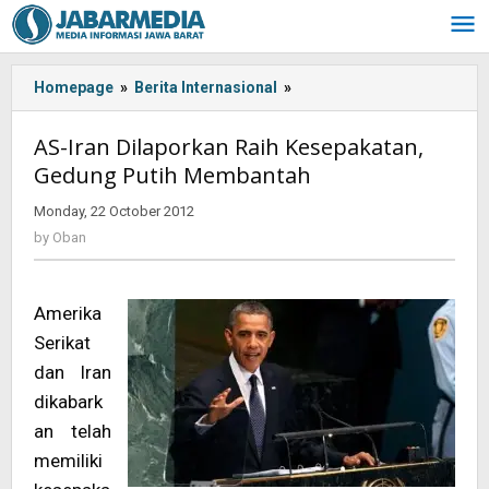
Skip
to
content
Homepage
»
Berita Internasional
»
AS-
Iran
Dilaporkan
AS-Iran Dilaporkan Raih Kesepakatan,
Raih
Gedung Putih Membantah
Kesepakatan,
Gedung
Monday, 22 October 2012
by
Putih
Oban
by
Oban
Membantah
Amerika
Serikat
dan Iran
dikabark
an telah
memiliki