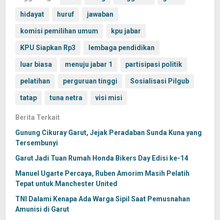
hidayat
huruf
jawaban
komisi pemilihan umum
kpu jabar
KPU Siapkan Rp3
lembaga pendidikan
luar biasa
menuju jabar 1
partisipasi politik
pelatihan
perguruan tinggi
Sosialisasi Pilgub
tatap
tuna netra
visi misi
Berita Terkait
Gunung Cikuray Garut, Jejak Peradaban Sunda Kuna yang
Tersembunyi
Garut Jadi Tuan Rumah Honda Bikers Day Edisi ke-14
Manuel Ugarte Percaya, Ruben Amorim Masih Pelatih
Tepat untuk Manchester United
TNI Dalami Kenapa Ada Warga Sipil Saat Pemusnahan
Amunisi di Garut