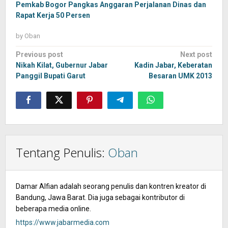
Pemkab Bogor Pangkas Anggaran Perjalanan Dinas dan
Rapat Kerja 50 Persen
by
Oban
Post
Previous post
Next post
navigation
Nikah Kilat, Gubernur Jabar
Kadin Jabar, Keberatan
Panggil Bupati Garut
Besaran UMK 2013
Tentang Penulis:
Oban
Damar Alfian adalah seorang penulis dan kontren kreator di
Bandung, Jawa Barat. Dia juga sebagai kontributor di
beberapa media online.
https://www.jabarmedia.com