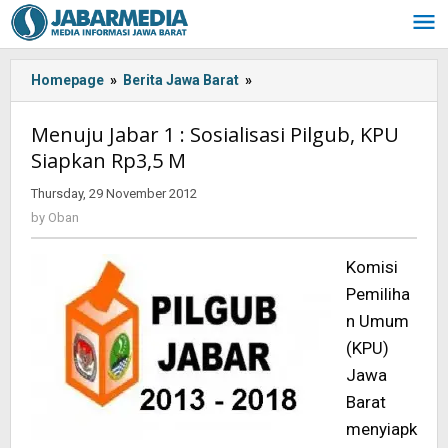
Skip
to
content
Homepage
»
Berita Jawa Barat
»
Menuju
Jabar
1
Menuju Jabar 1 : Sosialisasi Pilgub, KPU
:
Siapkan Rp3,5 M
Sosialisasi
Pilgub,
Thursday, 29 November 2012
by
KPU
Oban
by
Oban
Siapkan
Rp3,5
Komisi
M
Pemiliha
n Umum
(KPU)
Jawa
Barat
menyiapk