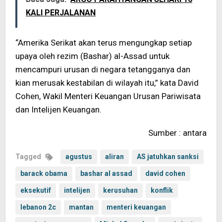
KALI PERJALANAN
“Amerika Serikat akan terus mengungkap setiap
upaya oleh rezim (Bashar) al-Assad untuk
mencampuri urusan di negara tetangganya dan
kian merusak kestabilan di wilayah itu,” kata David
Cohen, Wakil Menteri Keuangan Urusan Pariwisata
dan Intelijen Keuangan.
Sumber : antara
Tagged
agustus
aliran
AS jatuhkan sanksi
barack obama
bashar al assad
david cohen
eksekutif
intelijen
kerusuhan
konflik
lebanon 2c
mantan
menteri keuangan