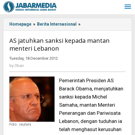
Skip
to
content
Homepage
»
Berita Internasional
»
AS
jatuhkan
sanksi
AS jatuhkan sanksi kepada mantan
kepada
menteri Lebanon
mantan
menteri
Tuesday, 18 December 2012
by
Lebanon
Oban
by
Oban
Pemerintah Presiden AS
Barack Obama, menjatuhkan
sanksi kepada Michel
Samaha, mantan Menteri
Penerangan dan Pariwisata
Lebanon, dengan tuduhan ia
Foto : reuters
telah menghasut kerusuhan