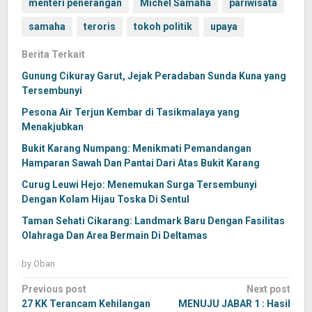
menteri penerangan
Michel Samaha
pariwisata
samaha
teroris
tokoh politik
upaya
Berita Terkait
Gunung Cikuray Garut, Jejak Peradaban Sunda Kuna yang
Tersembunyi
Pesona Air Terjun Kembar di Tasikmalaya yang
Menakjubkan
Bukit Karang Numpang: Menikmati Pemandangan
Hamparan Sawah Dan Pantai Dari Atas Bukit Karang
Curug Leuwi Hejo: Menemukan Surga Tersembunyi
Dengan Kolam Hijau Toska Di Sentul
Taman Sehati Cikarang: Landmark Baru Dengan Fasilitas
Olahraga Dan Area Bermain Di Deltamas
by
Oban
Post
Previous post
Next post
navigation
27 KK Terancam Kehilangan
MENUJU JABAR 1 : Hasil