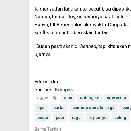
Ia menyadari langkah tersebut bisa dipasti
Namun, hemat Roy, sebenarnya saat ini Ind
Hanya, FIFA mengulur-ulur waktu. Daripada te
konflik tersebut dibereskan tuntas.
“Sudah pasti akan di-
banned
, tapi kita akan
ujarnya.
Editor : dia
Sumber :
Kompas
Tagged
cuci
datang ke
intervensi
kpsi
partai
pemuda dan olahraga
pen
pesta
pssi
ragu
roy suryo
saling
Berita Terkait