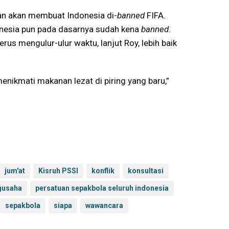
kan akan membuat Indonesia di-
banned
FIFA.
onesia pun pada dasarnya sudah kena
banned
.
rus mengulur-ulur waktu, lanjut Roy, lebih baik
 menikmati makanan lezat di piring yang baru,”
jum'at
Kisruh PSSI
konflik
konsultasi
gusaha
persatuan sepakbola seluruh indonesia
sepakbola
siapa
wawancara