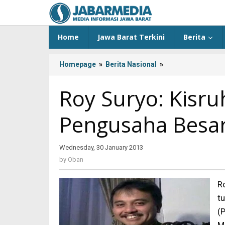
Skip
to
content
Home
Jawa Barat Terkini
Berita
Homepage
»
Berita Nasional
»
Roy
Suryo:
Kisruh
Roy Suryo: Kisru
PSSI
Konflk
Pengusaha Besa
Dua
Pengusaha
Besar
Wednesday, 30 January 2013
by
Oban
by
Oban
Ro
t
(