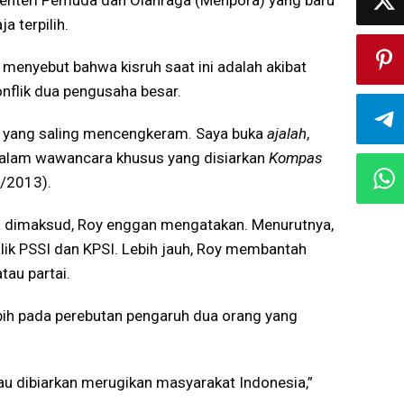
enteri Pemuda dan Olahraga (Menpora) yang baru
ja terpilih.
a menyebut bahwa kisruh saat ini adalah akibat
onflik dua pengusaha besar.
r yang saling mencengkeram. Saya buka
ajalah
,
 dalam wawancara khusus yang disiarkan
Kompas
1/2013).
a dimaksud, Roy enggan mengatakan. Menurutnya,
lik PSSI dan KPSI. Lebih jauh, Roy membantah
atau partai.
ebih pada perebutan pengaruh dua orang yang
lau dibiarkan merugikan masyarakat Indonesia,”