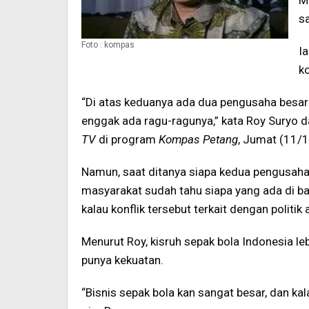
M
sa
Foto : kompas
I
k
“Di atas keduanya ada dua pengusaha besa
enggak ada ragu-ragunya,” kata Roy Suryo
TV
di program
Kompas Petang
, Jumat (11/
Namun, saat ditanya siapa kedua pengusah
masyarakat sudah tahu siapa yang ada di ba
kalau konflik tersebut terkait dengan politik 
Menurut Roy, kisruh sepak bola Indonesia l
punya kekuatan.
“Bisnis sepak bola kan sangat besar, dan ka