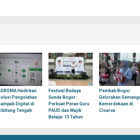
AGROMA Hadirkan
Festival Budaya
Pemkab Bogor
Solusi Pengolahan
Sunda Bogor:
Gelorakan Semang
Sampah Digital di
Perkuat Peran Guru
Kemerdekaan di
Cibitung Tengah
PAUD dan Wajib
Cisarua
Belajar 13 Tahun