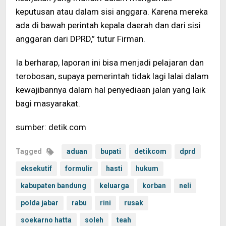
keputusan atau dalam sisi anggara. Karena mereka
ada di bawah perintah kepala daerah dan dari sisi
anggaran dari DPRD,” tutur Firman.
Ia berharap, laporan ini bisa menjadi pelajaran dan
terobosan, supaya pemerintah tidak lagi lalai dalam
kewajibannya dalam hal penyediaan jalan yang laik
bagi masyarakat.
sumber: detik.com
Tagged
aduan
bupati
detikcom
dprd
eksekutif
formulir
hasti
hukum
kabupaten bandung
keluarga
korban
neli
polda jabar
rabu
rini
rusak
soekarno hatta
soleh
teah