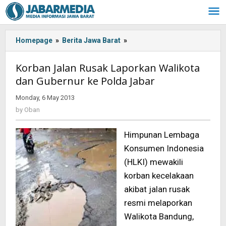
Skip
to
content
Homepage
»
Berita Jawa Barat
»
Korban
Jalan
Rusak
Korban Jalan Rusak Laporkan Walikota
Laporkan
dan Gubernur ke Polda Jabar
Walikota
dan
Monday, 6 May 2013
by
Gubernur
Oban
by
Oban
ke
Polda
Himpunan Lembaga
Jabar
Konsumen Indonesia
(HLKI) mewakili
korban kecelakaan
akibat jalan rusak
resmi melaporkan
Walikota Bandung,