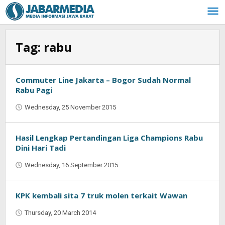
Skip
to
content
Tag:
rabu
Commuter Line Jakarta – Bogor Sudah Normal
Rabu Pagi
Wednesday, 25 November 2015
by
Jaenal
Indra
Saputra
Hasil Lengkap Pertandingan Liga Champions Rabu
Dini Hari Tadi
Wednesday, 16 September 2015
by
Jaenal
Indra
Saputra
KPK kembali sita 7 truk molen terkait Wawan
Thursday, 20 March 2014
by
Oban