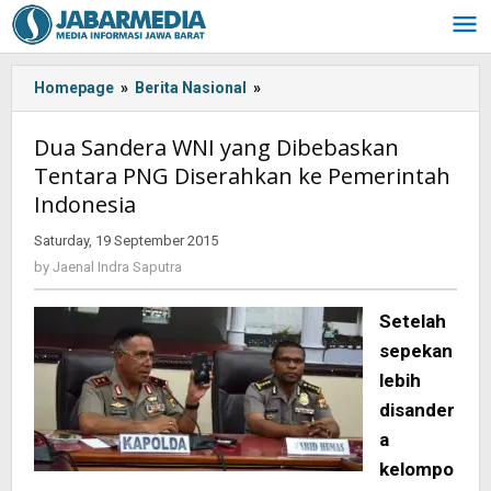
Skip
to
content
Homepage
»
Berita Nasional
»
Dua
Sandera
WNI
Dua Sandera WNI yang Dibebaskan
yang
Tentara PNG Diserahkan ke Pemerintah
Dibebaskan
Indonesia
Tentara
PNG
Saturday, 19 September 2015
by
Diserahkan
Jaenal
by
Jaenal Indra Saputra
ke
Indra
Pemerintah
Saputra
Indonesia
Setelah
sepekan
lebih
disander
a
kelompo