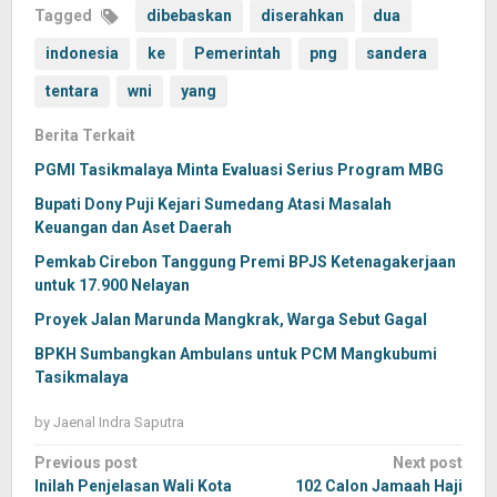
Tagged
dibebaskan
diserahkan
dua
indonesia
ke
Pemerintah
png
sandera
tentara
wni
yang
Berita Terkait
PGMI Tasikmalaya Minta Evaluasi Serius Program MBG
Bupati Dony Puji Kejari Sumedang Atasi Masalah
Keuangan dan Aset Daerah
Pemkab Cirebon Tanggung Premi BPJS Ketenagakerjaan
untuk 17.900 Nelayan
Proyek Jalan Marunda Mangkrak, Warga Sebut Gagal
BPKH Sumbangkan Ambulans untuk PCM Mangkubumi
Tasikmalaya
by
Jaenal Indra Saputra
Post
Previous post
Next post
navigation
Inilah Penjelasan Wali Kota
102 Calon Jamaah Haji