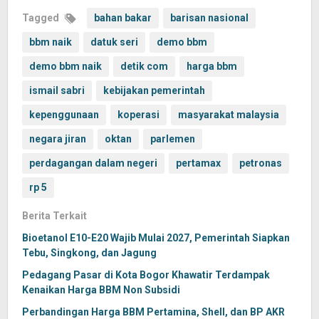
Tagged
bahan bakar
barisan nasional
bbm naik
datuk seri
demo bbm
demo bbm naik
detik com
harga bbm
ismail sabri
kebijakan pemerintah
kepenggunaan
koperasi
masyarakat malaysia
negara jiran
oktan
parlemen
perdagangan dalam negeri
pertamax
petronas
rp 5
Berita Terkait
Bioetanol E10-E20 Wajib Mulai 2027, Pemerintah Siapkan
Tebu, Singkong, dan Jagung
Pedagang Pasar di Kota Bogor Khawatir Terdampak
Kenaikan Harga BBM Non Subsidi
Perbandingan Harga BBM Pertamina, Shell, dan BP AKR