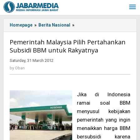
Skip
to
content
Homepage
»
Berita Nasional
»
Pemerintah
Malaysia
Pilih
Pemerintah Malaysia Pilih Pertahankan
Pertahankan
Subsidi BBM untuk Rakyatnya
Subsidi
BBM
Saturday, 31 March 2012
by
untuk
Oban
by
Oban
Rakyatnya
<!-
-:-
-
Jika di Indonesia
>
ramai soal BBM
menyusul kebijakan
pemerintah yang ingin
menaikkan harga BBM
bersubsidi karena