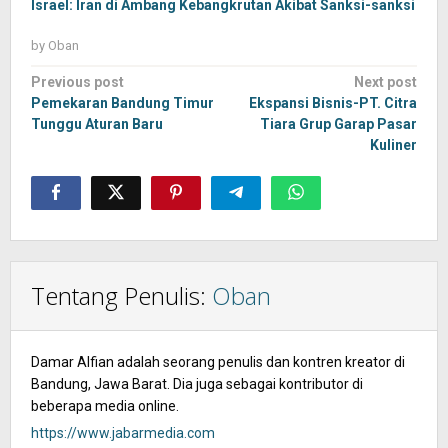
Israel: Iran di Ambang Kebangkrutan Akibat Sanksi-sanksi
by
Oban
Post
Previous post
Next post
navigation
Pemekaran Bandung Timur
Ekspansi Bisnis-PT. Citra
Tunggu Aturan Baru
Tiara Grup Garap Pasar
Kuliner
Tentang Penulis:
Oban
Damar Alfian adalah seorang penulis dan kontren kreator di
Bandung, Jawa Barat. Dia juga sebagai kontributor di
beberapa media online.
https://www.jabarmedia.com