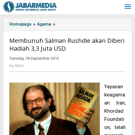
Skip
to
content
Homepage
»
Agama
»
<!-
-:IN-
-
Membunuh Salman Rushdie akan Diberi
>Membunuh
Hadiah 3,3 Juta USD
Salman
Rushdie
Tuesday, 18 September 2012
by
akan
Oban
by
Oban
Diberi
Hadiah
3,3
Yayasan
Juta
USD<!-
keagama
-:-
an Iran,
-
Khordad
>
Foundati
on, telah