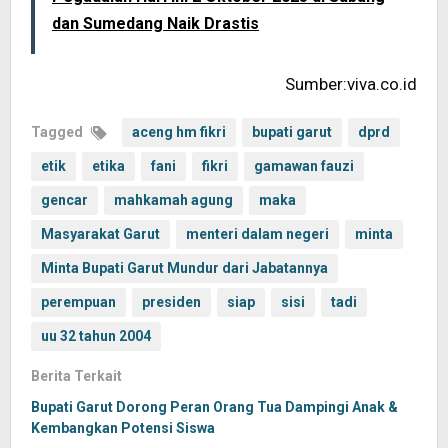
dan Sumedang Naik Drastis
Sumber:viva.co.id
Tagged
aceng hm fikri
bupati garut
dprd
etik
etika
fani
fikri
gamawan fauzi
gencar
mahkamah agung
maka
Masyarakat Garut
menteri dalam negeri
minta
Minta Bupati Garut Mundur dari Jabatannya
perempuan
presiden
siap
sisi
tadi
uu 32 tahun 2004
Berita Terkait
Bupati Garut Dorong Peran Orang Tua Dampingi Anak &
Kembangkan Potensi Siswa