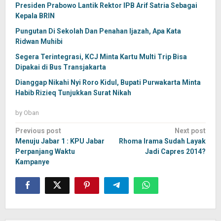
Presiden Prabowo Lantik Rektor IPB Arif Satria Sebagai
Kepala BRIN
Pungutan Di Sekolah Dan Penahan Ijazah, Apa Kata
Ridwan Muhibi
Segera Terintegrasi, KCJ Minta Kartu Multi Trip Bisa
Dipakai di Bus Transjakarta
Dianggap Nikahi Nyi Roro Kidul, Bupati Purwakarta Minta
Habib Rizieq Tunjukkan Surat Nikah
by
Oban
Post
Previous post
Next post
navigation
Menuju Jabar 1 : KPU Jabar
Rhoma Irama Sudah Layak
Perpanjang Waktu
Jadi Capres 2014?
Kampanye