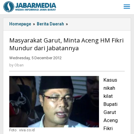
Skip
to
content
Homepage
»
Berita Daerah
»
Masyarakat
Garut,
Minta
Masyarakat Garut, Minta Aceng HM Fikri
Aceng
Mundur dari Jabatannya
HM
Fikri
Wednesday, 5 December 2012
by
Mundur
Oban
by
Oban
dari
Jabatannya
Kasus
nikah
kilat
Bupati
Garut
Aceng
Fikri
Foto : viva.co.id